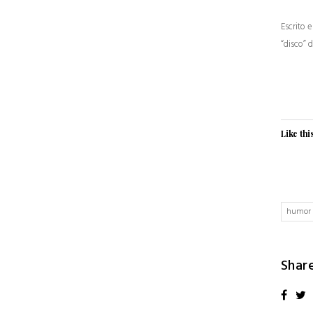
Escrito 
“disco” 
Like thi
humor
Shar