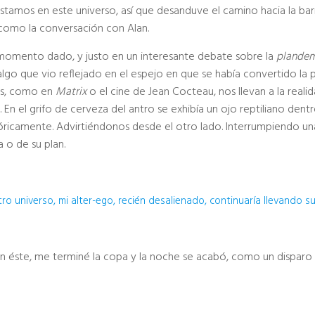
stamos en este universo, así que desanduve el camino hacia la barr
como la conversación con Alan.
momento dado, y justo en un interesante debate sobre la
plande
algo que vio reflejado en el espejo en que se había convertido la p
os, como en
Matrix
o el cine de Jean Cocteau, nos llevan a la realid
. En el grifo de cerveza del antro se exhibía un ojo reptiliano dent
ricamente. Advirtiéndonos desde el otro lado. Interrumpiendo una 
a o de su plan.
tro universo, mi alter-ego, recién desalienado, continuaría llevando su f
n éste, me terminé la copa y la noche se acabó, como un disparo a