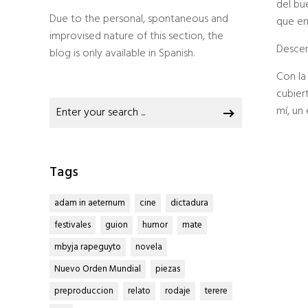
del bu
Due to the personal, spontaneous and
que en
improvised nature of this section, the
Descen
blog is only available in Spanish.
Con la
cubier
Search
mí, un
for:
Tags
adam in aeternum
cine
dictadura
festivales
guion
humor
mate
mbyja rapeguyto
novela
Nuevo Orden Mundial
piezas
preproduccion
relato
rodaje
terere