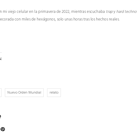
en mi viejo celular en la primavera de 2022, mientras escuchaba
trap
y
hard techno
decorada con miles de hexágonos, solo unas horas tras los hechos reales.
s:
Nuevo Orden Mundial
relato
e