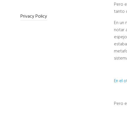
Pero e
tanto 
Privacy Policy
En un 
notar 
espej
estaba
metafó
sistem
En el o
Pero e