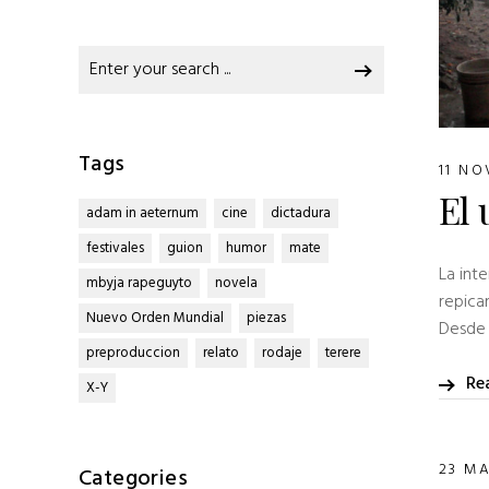
Search
for:
Tags
11 N
El 
adam in aeternum
cine
dictadura
festivales
guion
humor
mate
La int
mbyja rapeguyto
novela
repica
Nuevo Orden Mundial
piezas
Desde l
preproduccion
relato
rodaje
terere
Re
X-Y
23 M
Categories