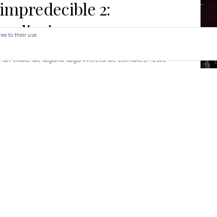
impredecible 2:
calipsis
ee to their use.
 un título de alguna saga infecta de zombies… Este
o ideé para hablar un poco de todo pero ...
ad More
5 M
El
Mi o
tama
visto