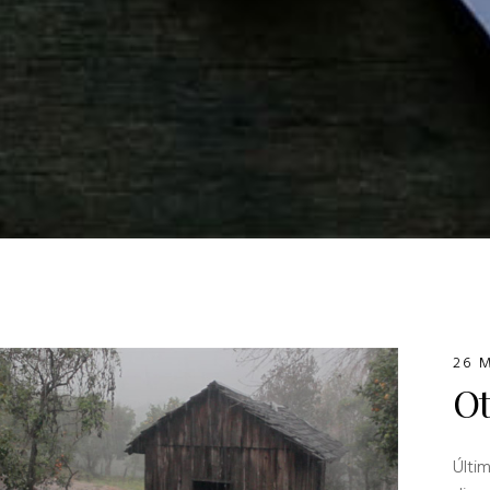
26 
Ot
Últi