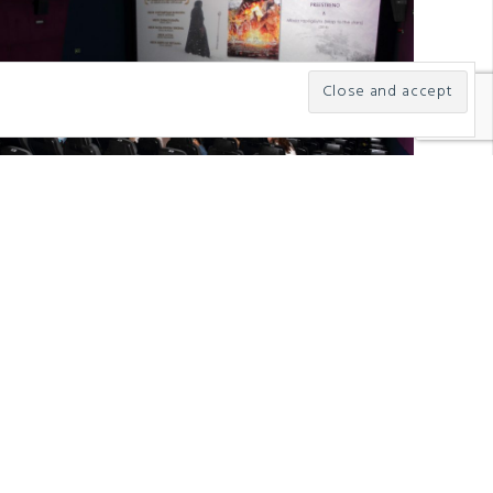
AY 2021
in
Cortometrajes
,
People
 Cine como objetivo
bjetivo es el Cine. Pocos momentos he vivido de
ña intensidad, asombro y maravilla como cuando he
 proyectado ...