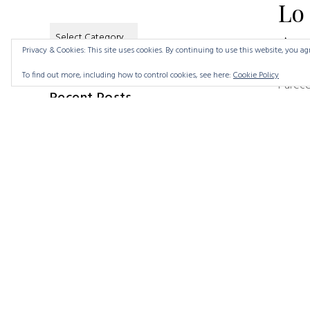
Lo 
Categories
Apo
Privacy & Cookies: This site uses cookies. By continuing to use this website, you agr
To find out more, including how to control cookies, see here:
Cookie Policy
Parece
Recent Posts
blog l
Novela publicada
Re
4 August 2025
Hacia el exilio
5 December 2024
Ausente
24 March 2024
Privacy Policy