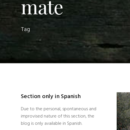
mate
Tag
Section only in Spanish
Due to the personal, spontaneous and
improvised nature of this section, the
blog is only available in Spanish.