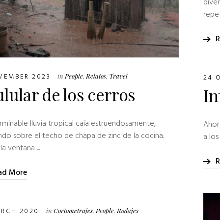
diver
repet
R
OVEMBER 2023
in
People
,
Relatos
,
Travel
24 
ulular de los cerros
In
erminable lluvia tropical caía estruendosamente,
Ahor
ndo sobre el techo de chapa de zinc de la cocina.
a los
a ventana ...
R
ad More
ARCH 2020
in
Cortometrajes
,
People
,
Rodajes