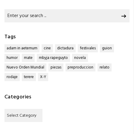
Search
for:
Tags
adam in aeternum
cine
dictadura
festivales
guion
humor
mate
mbyja rapeguyto
novela
Nuevo Orden Mundial
piezas
preproduccion
relato
rodaje
terere
X-Y
Categories
Categories