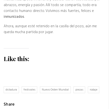
abrazos, energía y pasión. Allí todo se compartía, todo era
contacto humano directo. Volvimos más fuertes, felices e
inmunizados
.
Ahora, aunque esté retenido en la casilla del pozo, aún me
queda mucha partida por jugar.
Like this:
dictadura
festivales
Nuevo Orden Mundial
piezas
rodaje
Share