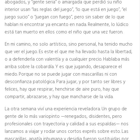
abogados, y “gente seria” o amargada que perdió su niño
interior usan “las reglas del juego”, “lo que está en juego”, “el
juego sucio” o “juegan con fuego”, pero sin saber de lo que
hablan ni encontrar ya encanto en nada. Realmente, lo lúdico
está tan muerto en ellos como el niño que una vez fueron.
En mi camino, no solo artístico, sino personal, ha tenido mucho
que ver el juego. Es este el que me ha llevado hasta la libertad,
o a defenderla con valentía y a cualquier precio. Hablaba más
arriba sobre la cobardía. Y es que jugando, desaparece el
miedo. Porque no se puede jugar con mascarillas ni con
desconfianza patológica. Para jugar, y por tanto ser libres y
felices, hay que respirar, henchirse de aire puro, hay que
compartir, abrazarse, y hay que mancharse de la vida.
La otra semana viví una experiencia reveladora. Un grupo de
gente de lo más variopinto —renegados, disidentes, pero
profesionales con trayectoria y calidad a sus espaldas— nos
lanzamos a viajar y rodar unos cortos exprés sobre esto. Las
mascarillas, apatía inhumana y desidia fueron sustituidas por