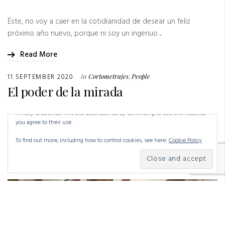
Éste, no voy a caer en la cotidianidad de desear un feliz
próximo año nuevo, porque ni soy un ingenuo ...
Read More
11 SEPTEMBER 2020
in
Cortometrajes
,
People
El poder de la mirada
Privacy & Cookies: This site uses cookies. By continuing to use this website,
El otro día, mientras me realizaban una entrevista, y sobre todo
you agree to their use.
después, reflexionaba sobre esto. Entre preguntas acerca del
To find out more, including how to control cookies, see here:
Cookie Policy
cortometraje ...
Read More